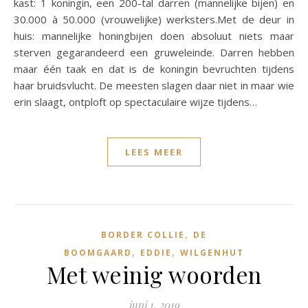
kast: 1 koningin, een 200-tal darren (mannelijke bijen) en
30.000 à 50.000 (vrouwelijke) werksters.Met de deur in
huis: mannelijke honingbijen doen absoluut niets maar
sterven gegarandeerd een gruweleinde. Darren hebben
maar één taak en dat is de koningin bevruchten tijdens
haar bruidsvlucht. De meesten slagen daar niet in maar wie
erin slaagt, ontploft op spectaculaire wijze tijdens…
LEES MEER
,
BORDER COLLIE
DE
,
,
BOOMGAARD
EDDIE
WILGENHUT
Met weinig woorden
juni 1, 2019