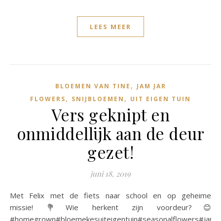
LEES MEER
,
BLOEMEN VAN TINE
JAM JAR
,
,
FLOWERS
SNIJBLOEMEN
UIT EIGEN TUIN
Vers geknipt en
onmiddellijk aan de deur
gezet!
juni 18, 2019
Met Felix met de fiets naar school en op geheime
missie! 💐Wie herkent zijn voordeur?😊
#homegrown#bloemekesuiteigentuin#seasonalflowers#jamja