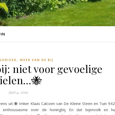
UIN
,
GORIZED
WEEK VAN DE BIJ
j: niet voor gevoelige
ielen…🐝
juni 4, 2019
ens uit.🐝 Imker Klaas Calcoen van De Kleine Steen en Tuin 94
enthousiasme over de honingbij. En dat bijenvolk en h