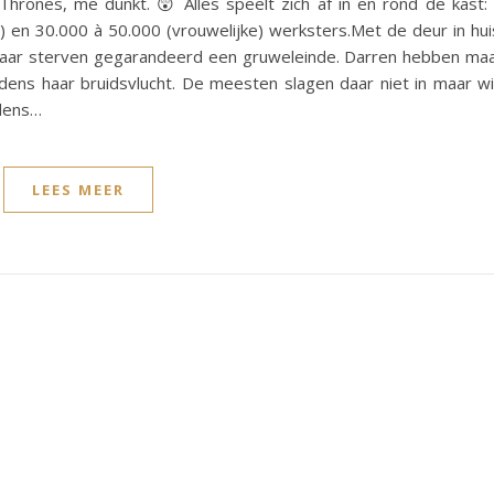
 Thrones, me dunkt. 😲 Alles speelt zich af in en rond de kast:
n) en 30.000 à 50.000 (vrouwelijke) werksters.Met de deur in hui
 maar sterven gegarandeerd een gruweleinde. Darren hebben ma
jdens haar bruidsvlucht. De meesten slagen daar niet in maar w
jdens…
LEES MEER