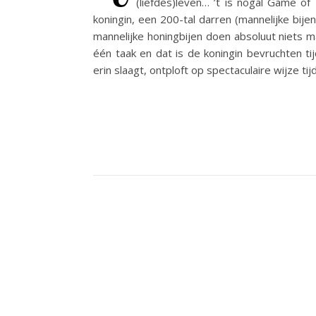
(liefdes)leven… ’t is nogal Game of
koningin, een 200-tal darren (mannelijke bije
mannelijke honingbijen doen absoluut niets
één taak en dat is de koningin bevruchten ti
erin slaagt, ontploft op spectaculaire wijze ti