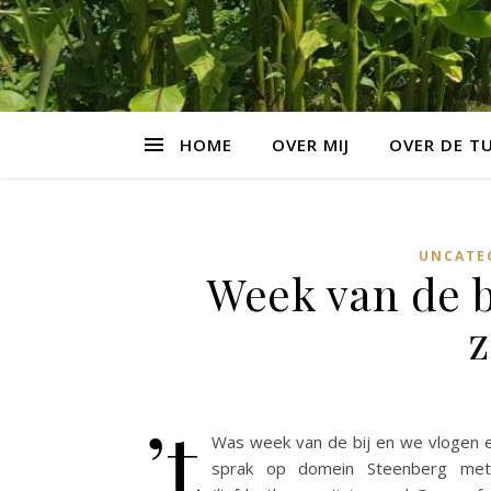
HOME
OVER MIJ
OVER DE T
UNCATE
Week van de bi
z
’t
Was week van de bij en we vlogen e
sprak op domein Steenberg met 