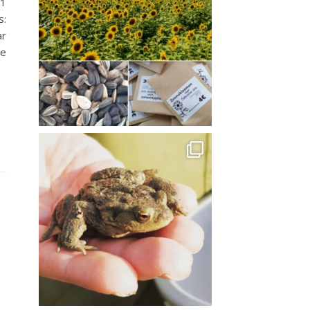
 1
s:
ar
ie