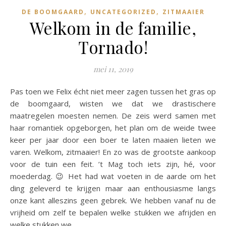
,
,
DE BOOMGAARD
UNCATEGORIZED
ZITMAAIER
Welkom in de familie,
Tornado!
mei 11, 2019
Pas toen we Felix écht niet meer zagen tussen het gras op
de boomgaard, wisten we dat we drastischere
maatregelen moesten nemen. De zeis werd samen met
haar romantiek opgeborgen, het plan om de weide twee
keer per jaar door een boer te laten maaien lieten we
varen. Welkom, zitmaaier! En zo was de grootste aankoop
voor de tuin een feit. ’t Mag toch iets zijn, hé, voor
moederdag. 😉 Het had wat voeten in de aarde om het
ding geleverd te krijgen maar aan enthousiasme langs
onze kant alleszins geen gebrek. We hebben vanaf nu de
vrijheid om zelf te bepalen welke stukken we afrijden en
welke stukken we…