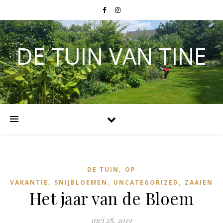
DE TUIN VAN TINE
,
DE TUIN
OP
,
,
,
VAKANTIE
SNIJBLOEMEN
UNCATEGORIZED
ZAAIEN
Het jaar van de Bloem
mei 28, 2019