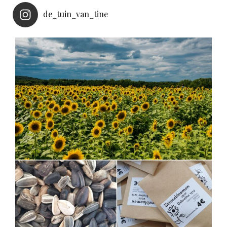
de_tuin_van_tine