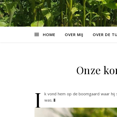
HOME
OVER MIJ
OVER DE T
Onze ko
I
k vond hem op de boomgaard waar hij sa
was.🐛