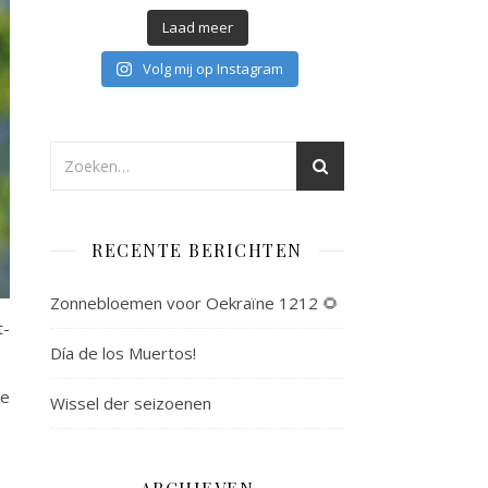
Laad meer
Volg mij op Instagram
RECENTE BERICHTEN
Zonnebloemen voor Oekraïne 1212 🌻
t-
Día de los Muertos!
de
Wissel der seizoenen