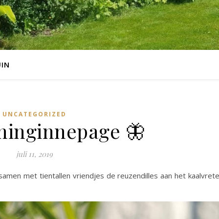
UIN
UNCATEGORIZED
ninginnepage 🦋
juli 11, 2019
men met tientallen vriendjes de reuzendilles aan het kaalvret