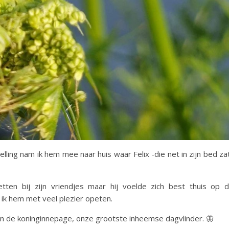
ling nam ik hem mee naar huis waar Felix -die net in zijn bed za
en bij zijn vriendjes maar hij voelde zich best thuis op 
 ik hem met veel plezier opeten.
n de koninginnepage, onze grootste inheemse dagvlinder. 🦋