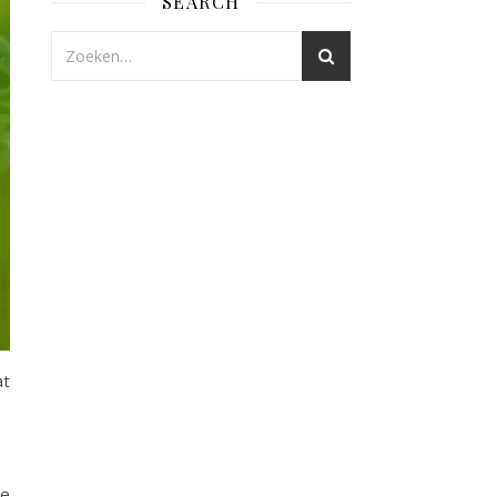
SEARCH
at
De