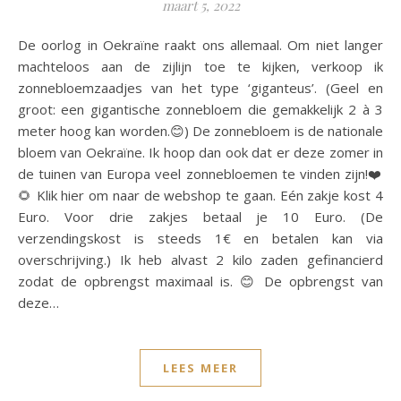
maart 5, 2022
De oorlog in Oekraïne raakt ons allemaal. Om niet langer
machteloos aan de zijlijn toe te kijken, verkoop ik
zonnebloemzaadjes van het type ‘giganteus’. (Geel en
groot: een gigantische zonnebloem die gemakkelijk 2 à 3
meter hoog kan worden.😊) De zonnebloem is de nationale
bloem van Oekraïne. Ik hoop dan ook dat er deze zomer in
de tuinen van Europa veel zonnebloemen te vinden zijn!❤️
🌻 Klik hier om naar de webshop te gaan. Eén zakje kost 4
Euro. Voor drie zakjes betaal je 10 Euro. (De
verzendingskost is steeds 1€ en betalen kan via
overschrijving.) Ik heb alvast 2 kilo zaden gefinancierd
zodat de opbrengst maximaal is. 😊 De opbrengst van
deze…
LEES MEER